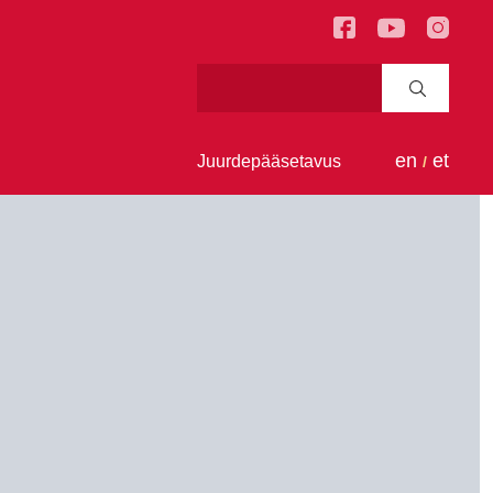
en
et
Juurdepääsetavus