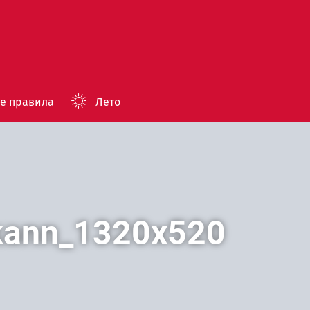
е правила
Лето
осень
зима
kann_1320x520
весна