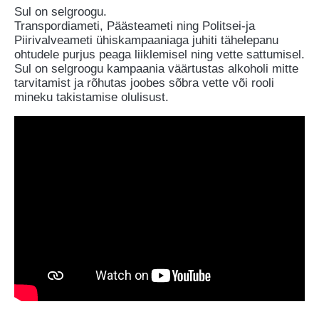
Sul on selgroogu.
Transpordiameti, Päästeameti ning Politsei-ja
Piirivalveameti ühiskampaaniaga juhiti tähelepanu
ohtudele purjus peaga liiklemisel ning vette sattumisel.
Sul on selgroogu kampaania väärtustas alkoholi mitte
tarvitamist ja rõhutas joobes sõbra vette või rooli
mineku takistamise olulisust.